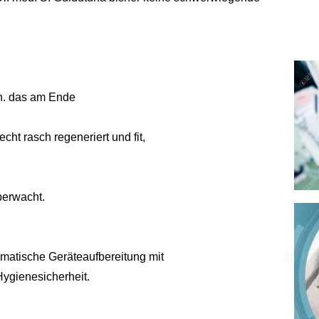
d.h. das am Ende
ht rasch regeneriert und fit,
berwacht.
omatische Geräteaufbereitung mit
ygienesicherheit.