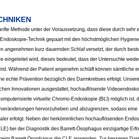
CHNIKEN
anfte Methode unter der Voraussetzung, dass diese durch sehr 
e Endoskopie-Technik gepaart mit den höchstmöglichen Hygien
nen angenehmen kurz dauernden Schlaf versetzt, der durch bestv
e eingeleitet wird, dieses bedeutet, dass der Untersuchte w
wird. Während der Patient angenehm schläft können sämtliche 
e echte Prävention bezüglich des Darmkrebses erfolgt. Unser
chen Innovationen ausgestattet, hochauflösende Videoendosko
computerisierte virtuelle Chromo-Endoskopie (BLI) möglich ist, d
llveränderungen hervorzuheben und abzugrenzen, sodass eine f
ler erfolgt. Neben der herkömmlichen hochauflösenden Endos
LE) bei der Diagnostik des Barrett-Ösophagus einzigartige Erf
beim Barrett-Ösophagus die CLE anwenden. Zur besseren Dars