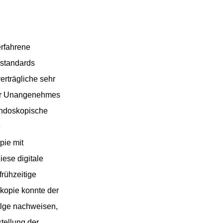
erfahrene
estandards
erträgliche sehr
eder Unangenehmes
endoskopische
e
pie mit
iese digitale
rühzeitige
kopie konnte der
olge nachweisen,
tellung der