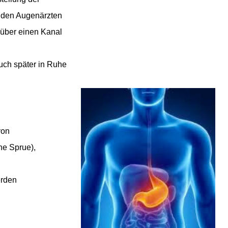
ei den Augenärzten
 über einen Kanal
uch später in Ruhe
von
he Sprue),
erden